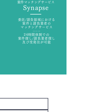
案件マッチングサービス
Synapse
委託/請負領域における
案件と請負業者の
マッチングサービス
-----
24時間体制での
案件探し/請負業者探し
及び受発注が可能
ます。是非ご連絡ください。