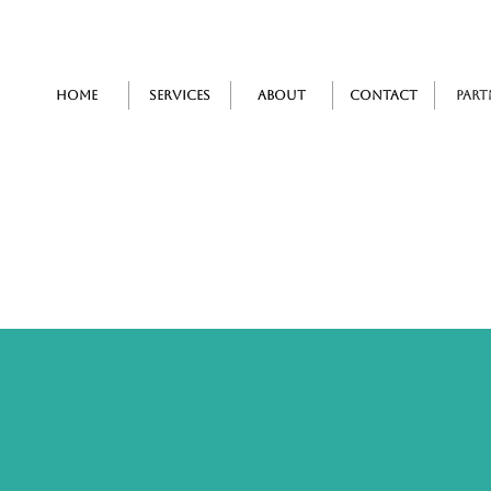
Home
Services
About
Contact
Part
パートナー募集​
― Partner ―
て信頼関係を構築し、共に発展・成長を目指せるパートナー様