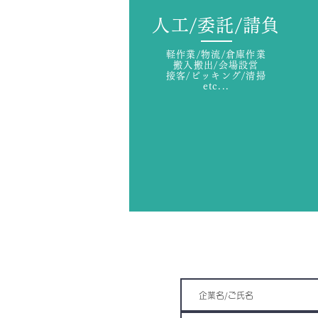
人工/委託/請負
軽作業/物流/倉庫作業
搬入搬出/会場設営
接客/ピッキング/清掃
etc...
各事業において「新たな価