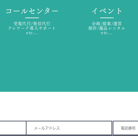
コールセンター
イベント
受電代行/発信代行
​企画/提案/運営
​テレワーク導入サポート
制作/備品レンタル
etc...
etc...
値の創造」と「社会的課題の解決」をテーマに活動しており